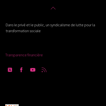
Back
To
Solidaires 30
Top
Dans le privé et le public, un syndicalisme de lutte pour la
transformation sociale
Ressources
Transparence financière
Twitter
Facebook
YouTube
RSS
Solidaires Finances Publiques section du
Gard