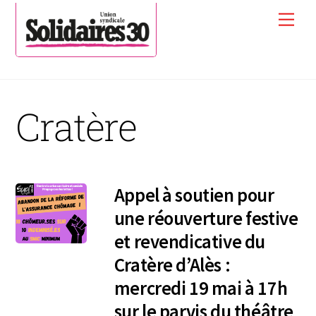
Skip
Men
to
content
Cratère
Appel à soutien pour
une réouverture festive
et revendicative du
Cratère d’Alès :
mercredi 19 mai à 17h
sur le parvis du théâtre