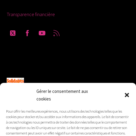
Transparence financière
Twitter
Facebook
YouTube
RSS
Solidaires Finances Publiques section du
Gard
Gérer le consentement aux
cookies
SUD Éducation Gard-Lozère
Pour offrir les meilleures expériences, nous utilisons des technologies telles que les
cookies pour stocker et/ou accéder aux informations des appareils. Le fait de consentir
à ces technologies nous permettra de traiter des données telles que le comportement
de navigation ou les ID uniques sur ce site. Le fait de ne pas consentir ou de retirer son
consentement peut avoir un effet négatif sur certaines caractéristiques et fonctions.