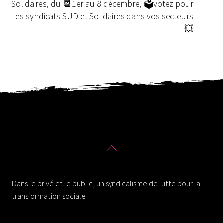
Solidaires, du 📆1er au 8 décembre, 🗳votez pour
les syndicats SUD et Solidaires dans vos secteurs
💥
Back
To
Solidaires 30
Top
Dans le privé et le public, un syndicalisme de lutte pour la
transformation sociale
Ressources