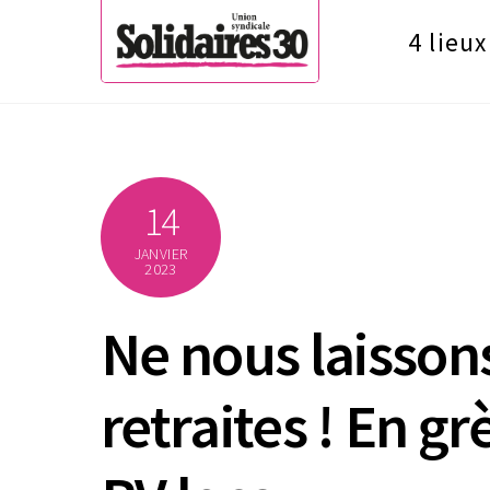
Skip
4 lieux
to
content
14
JANVIER
2023
Ne nous laisson
retraites ! En gr