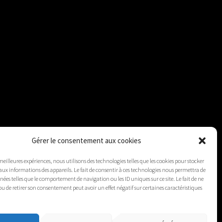
Gérer le consentement aux cookies
 meilleures expériences, nous utilisons des technologies telles que les cookies pour stocker
aux informations des appareils. Le fait de consentir à ces technologies nous permettra de
nnées telles que le comportement de navigation ou les ID uniques sur ce site. Le fait de ne
ou de retirer son consentement peut avoir un effet négatif sur certaines caractéristiques