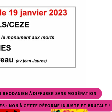
D RHODANIEN À DIFFUSER SANS MODÉRATION
ES : NON À CETTE RÉFORME INJUSTE ET BRUTALE !