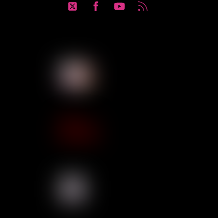
Twitter
Facebook
YouTube
RSS
Solidaires Finances Publiques se
SUD Éducation Gard-Lozère
Sud Santé Sociaux Gard-Lozère