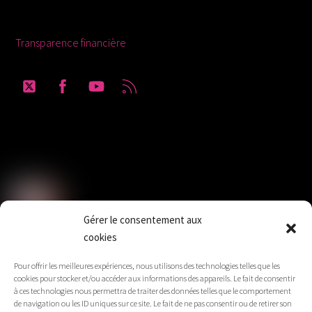
Ressources
Transparence financière
Twitter
Facebook
YouTube
RSS
Solidaires Finances Publiques section du
Gard
Gérer le consentement aux
cookies
SUD Éducation Gard-Lozère
Pour offrir les meilleures expériences, nous utilisons des technologies telles que les
cookies pour stocker et/ou accéder aux informations des appareils. Le fait de consentir
à ces technologies nous permettra de traiter des données telles que le comportement
de navigation ou les ID uniques sur ce site. Le fait de ne pas consentir ou de retirer son