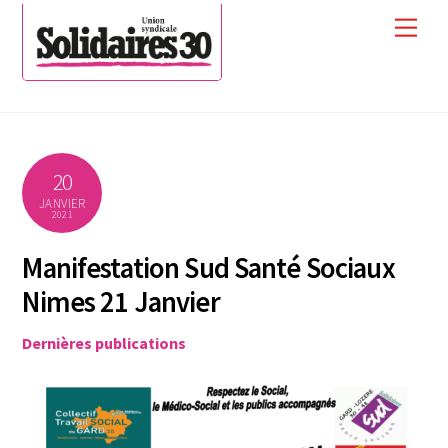
Skip
Men
to
content
20
JANVIER
2021
Manifestation Sud Santé Sociaux
Nimes 21 Janvier
Dernières publications