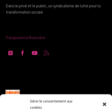
Dans le privé et le public, un syndicalisme de lutte pour la
transformation sociale
Ressources
Transparence financière
Twitter
Facebook
YouTube
RSS
Solidaires Finances Publiques section du
Gard
Gérer le consentement aux
cookies
SUD Éducation Gard-Lozère