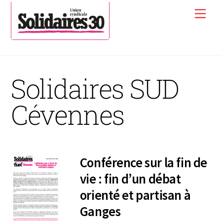
Skip
Men
to
content
Solidaires SUD
Cévennes
Conférence sur la fin de
vie : fin d’un débat
orienté et partisan à
Ganges