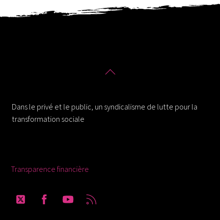
Back
To
Solidaires 30
Top
Dans le privé et le public, un syndicalisme de lutte pour la
transformation sociale
Ressources
Transparence financière
Twitter
Facebook
YouTube
RSS