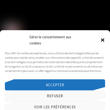
Solidaires Finances Publiques section du
Gard
Gérer le consentement aux
cookies
SUD Éducation Gard-Lozère
Pour offrir les meilleures expériences, nous utilisons des technologies telles que les
cookies pour stocker et/ou accéder aux informations des appareils. Le fait de consentir
à ces technologies nous permettra de traiter des données telles que le comportement
de navigation ou les ID uniques sur ce site. Le fait de ne pas consentir ou de retirer son
consentement peut avoir un effet négatif sur certaines caractéristiques et fonctions.
Sud Santé Sociaux Gard-Lozère
ACCEPTER
REFUSER
©
Solidaires 30
2026
VOIR LES PRÉFÉRENCES