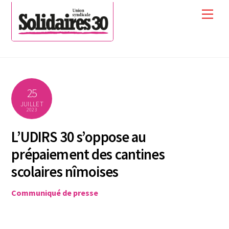
Skip
Men
to
content
25
JUILLET
2023
L’UDIRS 30 s’oppose au
prépaiement des cantines
scolaires nîmoises
Communiqué de presse