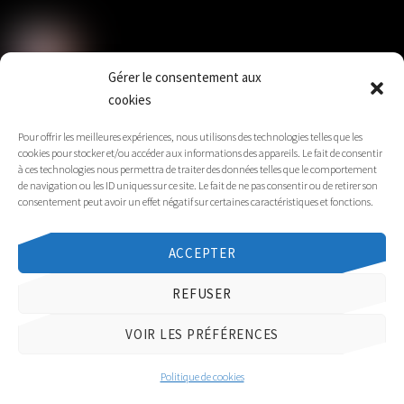
Gard
Gérer le consentement aux
cookies
SUD Éducation Gard-Lozère
Pour offrir les meilleures expériences, nous utilisons des technologies telles que les
cookies pour stocker et/ou accéder aux informations des appareils. Le fait de consentir
à ces technologies nous permettra de traiter des données telles que le comportement
de navigation ou les ID uniques sur ce site. Le fait de ne pas consentir ou de retirer son
consentement peut avoir un effet négatif sur certaines caractéristiques et fonctions.
Sud Santé Sociaux Gard-Lozère
ACCEPTER
REFUSER
©
Solidaires 30
2026
VOIR LES PRÉFÉRENCES
Tous droits réservés - Conception par
Creazo.fr
Politique de cookies