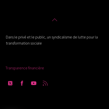
Back
To
Solidaires 30
Top
Dans le privé et le public, un syndicalisme de lutte pour la
transformation sociale
Ressources
Transparence financière
Twitter
Facebook
YouTube
RSS
Solidaires Finances Publiques section du