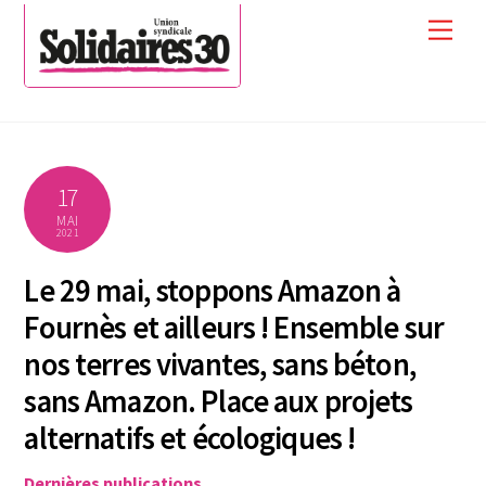
Skip
Men
to
content
17
MAI
2021
Le 29 mai, stoppons Amazon à
Fournès et ailleurs ! Ensemble sur
nos terres vivantes, sans béton,
sans Amazon. Place aux projets
alternatifs et écologiques !
Dernières publications