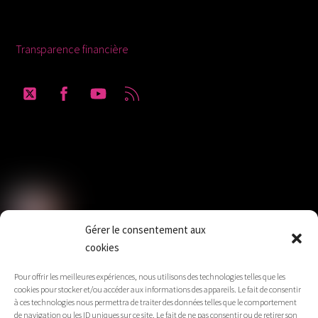
Ressources
Transparence financière
Twitter
Facebook
YouTube
RSS
Solidaires Finances Publiques section du
Gard
Gérer le consentement aux
cookies
SUD Éducation Gard-Lozère
Pour offrir les meilleures expériences, nous utilisons des technologies telles que les
cookies pour stocker et/ou accéder aux informations des appareils. Le fait de consentir
à ces technologies nous permettra de traiter des données telles que le comportement
de navigation ou les ID uniques sur ce site. Le fait de ne pas consentir ou de retirer son