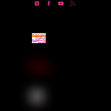
Twitter
Facebook
YouTube
RSS
Solidaires Finances Publiques se
SUD Éducation Gard-Lozère
Sud Santé Sociaux Gard-Lozère