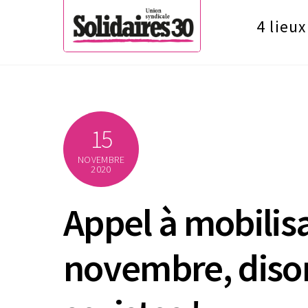
Skip
4 lieux
to
content
15
NOVEMBRE
2020
Appel à mobilisa
novembre, dison