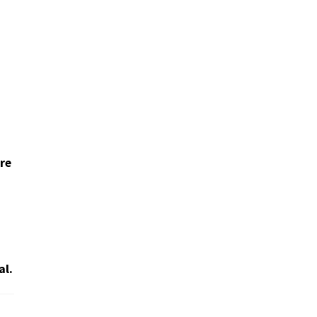
re
al.