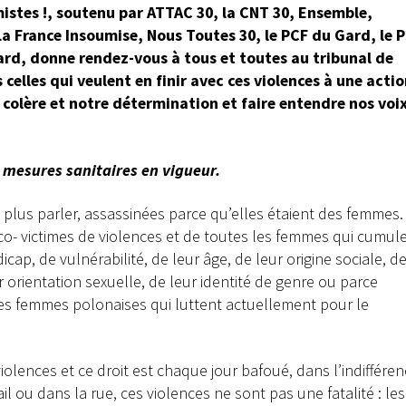
mistes !, soutenu par ATTAC 30, la CNT 30, Ensemble,
La France Insoumise, Nous Toutes 30, le PCF du Gard,
le 
Gard, donne rendez
-vous à tous et toutes au tribunal de
celles qui veulent en finir avec ces violences à une acti
colère et notre détermination et faire entendre nos voi
 mesures sanitaires en vigueur.
 plus parler, assassinées parce qu’elles étaient des femmes.
co- victimes de violences et de toutes les femmes qui cumul
icap, de vulnérabilité, de leur âge, de leur origine sociale, d
r orientation sexuelle, de leur identité de genre ou parce
des femmes polonaises qui luttent actuellement pour le
violences et ce droit est chaque jour bafoué, dans l’indifféren
vail ou dans la rue, ces violences ne sont pas une fatalité : les