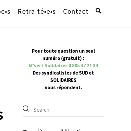
Search
•e•s
Retraité•e•s
Contact
Pour toute question un seul
numéro (gratuit) :
N°vert Solidaires 0 805 37 21 34
Des syndicalistes de SUD et
SOLIDAIRES
vous répondent.
s