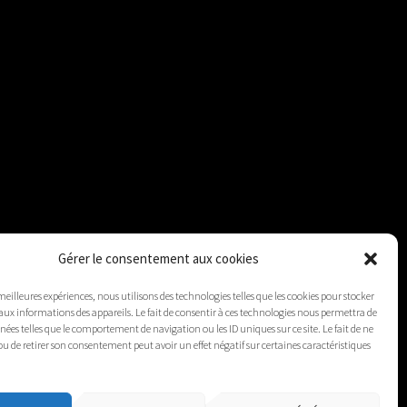
Gérer le consentement aux cookies
 meilleures expériences, nous utilisons des technologies telles que les cookies pour stocker
aux informations des appareils. Le fait de consentir à ces technologies nous permettra de
nnées telles que le comportement de navigation ou les ID uniques sur ce site. Le fait de ne
ou de retirer son consentement peut avoir un effet négatif sur certaines caractéristiques