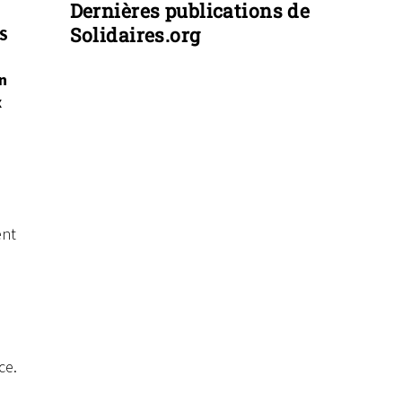
Dernières publications de
Solidaires.org
PS
on
x
ent
e
ce.