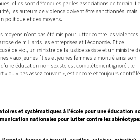
ues, elles sont défendues par les associations de terrain. L
rité, les auteurs de violence doivent être sanctionnés, mais
on politique et des moyens.
es moyens n’ont pas été mis pour lutter contre les violences
rose de milliards les entreprises et l’économie. Et ce
sé de viol, un ministre de la justice sexiste et un ministre d
ines » aux jeunes filles et jeunes femmes a montré ainsi son
 d’une éducation non-sexiste est complètement ignoré : le
t » ou « pas assez couvert », est encore et toujours contrôlé
gatoires et systématiques à
l’école pour une éducation n
unication nationales pour lutter contre les stéréotype