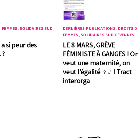
S FEMMES
,
SOLIDAIRES SUD
DERNIÈRES PUBLICATIONS
,
DROITS D
FEMMES
,
SOLIDAIRES SUD CÉVENNES
 a si peur des
LE 8 MARS, GRÈVE
 ?
FÉMINISTE À GANGES ! O
veut une maternité, on
veut l’égalité ♀️♂️ ! Tract
interorga