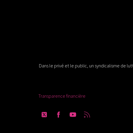
Solidaires 30
Dans le privé et le public, un syndicalisme de lu
Ressources
Transparence financière
Twitter
Facebook
YouTube
RSS