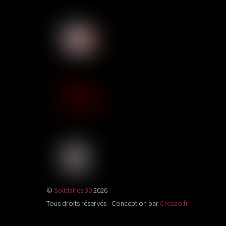
Solidaires Finances Publiques se
SUD Éducation Gard-Lozère
Sud Santé Sociaux Gard-Lozère
©
Solidaires 30
2026
Tous droits réservés - Conception par
Creazo.fr