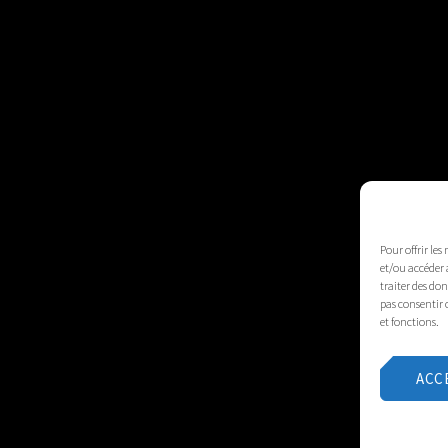
ction du Gard
Pour offrir les
et/ou accéder 
traiter des do
pas consentir 
et fonctions.
ACC