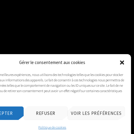
Gérer le consentement aux cookies
 meilleures expériences, nous utilisons des technologies telles que les cookies pour stocker
aux informations des appareils. Le fait de consentir à ces technologies nous permettra de
nnées telles que le comportement de navigation ou les ID uniques sur ce site. Le fait de ne
ou de retirer son consentement peut avoir un effet négatif sur certaines caractéristiques
EPTER
REFUSER
VOIR LES PRÉFÉRENCES
Politique de cookies