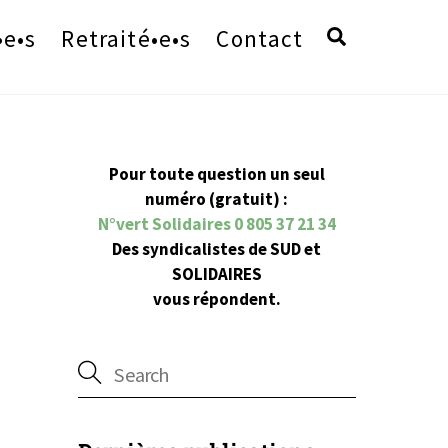
Search
•e•s
Retraité•e•s
Contact
Pour toute question un seul
numéro (gratuit) :
N°vert Solidaires 0 805 37 21 34
Des syndicalistes de SUD et
SOLIDAIRES
!
vous répondent.